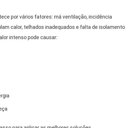
ce por vários fatores: má ventilação, incidência
ulam calor, telhados inadequados e falta de isolamento
alor intenso pode causar:
rgia
eça
asso para aplicar as melhores soluções.