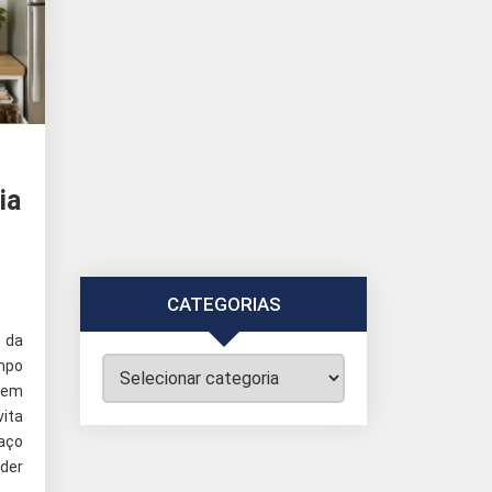
ia
CATEGORIAS
 da
Categorias
empo
bem
ita
aço
nder