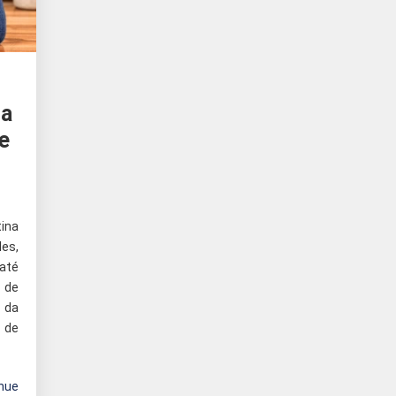
ia
e
ina
es,
 até
 de
 da
 de
nue