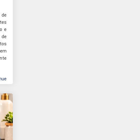
 de
tes
o e
 de
tos
 em
nte
nue