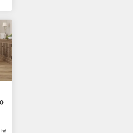
to
 há