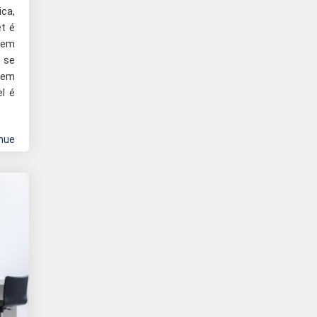
ca,
t é
uem
 se
sem
el é
nue