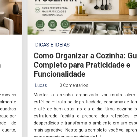
DICAS E IDEIAS
Como Organizar a Cozinha: Gu
m
Completo para Praticidade e
Funcionalidade
Lucas
0 Comentários
e móveis
Manter a cozinha organizada vai muito além
ealmente
estética — trata-se de praticidade, economia de t
quadros
e até de bem-estar no dia a dia. Uma cozinha 
aque por
estruturada facilita o preparo das refeições, ev
dade de
desperdícios e transforma o ambiente em um esp
 quarto,
mais agradável. Neste guia completo, você vai apre